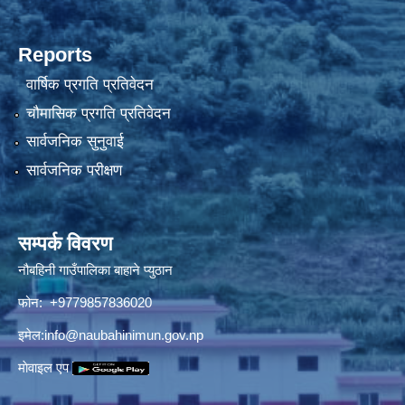
Reports
वार्षिक प्रगति प्रतिवेदन
चौमासिक प्रगति प्रतिवेदन
सार्वजनिक सुनुवाई
सार्वजनिक परीक्षण
सम्पर्क विवरण
नौबहिनी गाउँपालिका बाहाने प्युठान
फोन: +9779857836020
इमेल:
info@naubahinimun.gov.np
माेवाइल एप