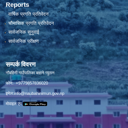
Reports
वार्षिक प्रगति प्रतिवेदन
चौमासिक प्रगति प्रतिवेदन
सार्वजनिक सुनुवाई
सार्वजनिक परीक्षण
सम्पर्क विवरण
नौबहिनी गाउँपालिका बाहाने प्युठान
फोन: +9779857836020
इमेल:
info@naubahinimun.gov.np
माेवाइल एप