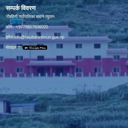
सम्पर्क विवरण
नौबहिनी गाउँपालिका बाहाने प्युठान
फोन: +9779857836020
इमेल:
info@naubahinimun.gov.np
माेवाइल एप