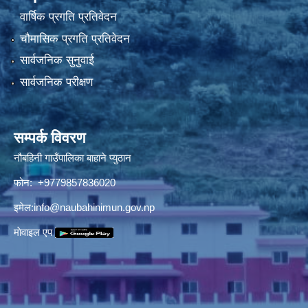
वार्षिक प्रगति प्रतिवेदन
चौमासिक प्रगति प्रतिवेदन
सार्वजनिक सुनुवाई
सार्वजनिक परीक्षण
सम्पर्क विवरण
नौबहिनी गाउँपालिका बाहाने प्युठान
फोन: +9779857836020
इमेल:
info@naubahinimun.gov.np
माेवाइल एप