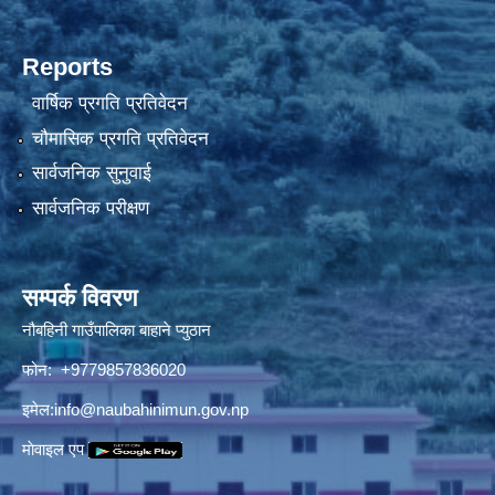
Reports
वार्षिक प्रगति प्रतिवेदन
चौमासिक प्रगति प्रतिवेदन
सार्वजनिक सुनुवाई
सार्वजनिक परीक्षण
सम्पर्क विवरण
नौबहिनी गाउँपालिका बाहाने प्युठान
फोन: +9779857836020
इमेल:
info@naubahinimun.gov.np
माेवाइल एप