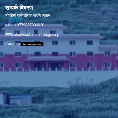
सम्पर्क विवरण
नौबहिनी गाउँपालिका बाहाने प्युठान
फोन: +9779857836020
इमेल:
info@naubahinimun.gov.np
माेवाइल एप