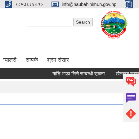
९८५७८३६०२०
info@naubahinimun.gov.np
Search form
Search
ग्यालरी
सम्पर्क
श्रम संसार
गाडि भाडा लिने सम्बन्धी सूचना
खेलकुद सम्बन्धी स