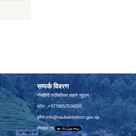
सम्पर्क विवरण
नौबहिनी गाउँपालिका बाहाने प्युठान
फोन: +9779857836020
इमेल:
info@naubahinimun.gov.np
माेवाइल एप