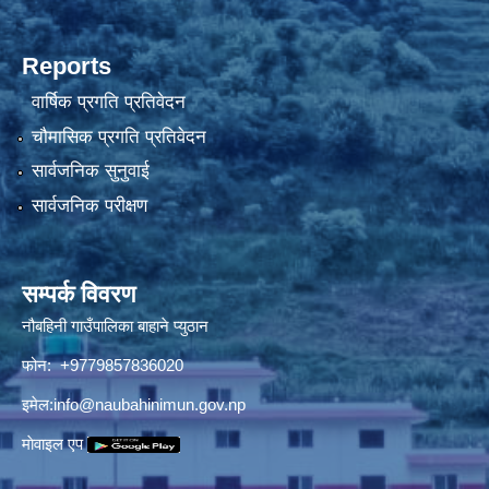
Reports
वार्षिक प्रगति प्रतिवेदन
चौमासिक प्रगति प्रतिवेदन
सार्वजनिक सुनुवाई
सार्वजनिक परीक्षण
सम्पर्क विवरण
नौबहिनी गाउँपालिका बाहाने प्युठान
फोन: +9779857836020
इमेल:
info@naubahinimun.gov.np
माेवाइल एप