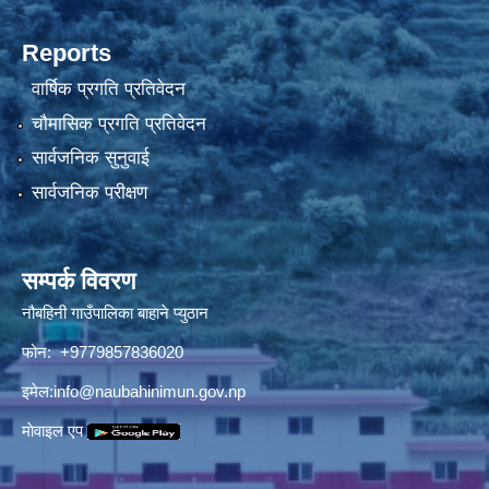
Reports
वार्षिक प्रगति प्रतिवेदन
चौमासिक प्रगति प्रतिवेदन
सार्वजनिक सुनुवाई
सार्वजनिक परीक्षण
सम्पर्क विवरण
नौबहिनी गाउँपालिका बाहाने प्युठान
फोन: +9779857836020
इमेल:
info@naubahinimun.gov.np
माेवाइल एप