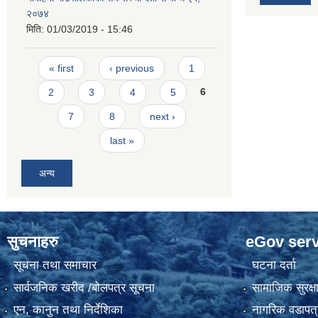
२०७४
मिति:
01/03/2019 - 15:46
Pages
« first
‹ previous
1
2
3
4
5
6
7
8
next ›
last »
अन्य
सुचनाहरु
eGov serv
सूचना तथा समाचार
घटना दर्ता
सार्वजनिक खरीद /बोलपत्र सूचना
सामाजिक सुरक्ष
एन, कानुन तथा निर्देशिका
नागरिक वडापत्