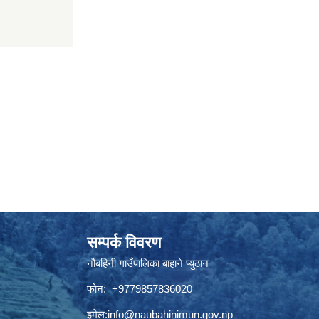
सम्पर्क विवरण
नौबहिनी गाउँपालिका बाहाने प्युठान
फोन: +9779857836020
इमेल:
info@naubahinimun.gov.np