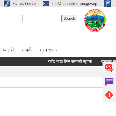
९८५७८३६०२०
info@naubahinimun.gov.np
Search form
Search
ग्यालरी
सम्पर्क
श्रम संसार
गाडि भाडा लिने सम्बन्धी सूचना
खेलकुद सम्बन्धी