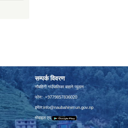
सम्पर्क विवरण
नौबहिनी गाउँपालिका बाहाने प्युठान
फोन: +9779857836020
इमेल:
info@naubahinimun.gov.np
माेवाइल एप