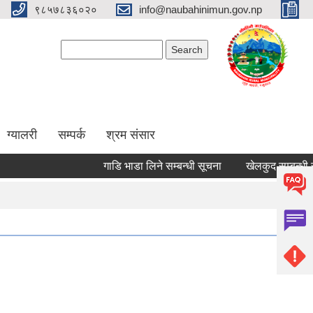
९८५७८३६०२०
info@naubahinimun.gov.np
Search form
Search
ग्यालरी
सम्पर्क
श्रम संसार
गाडि भाडा लिने सम्बन्धी सूचना
खेलकुद सम्बन्धी सूचना