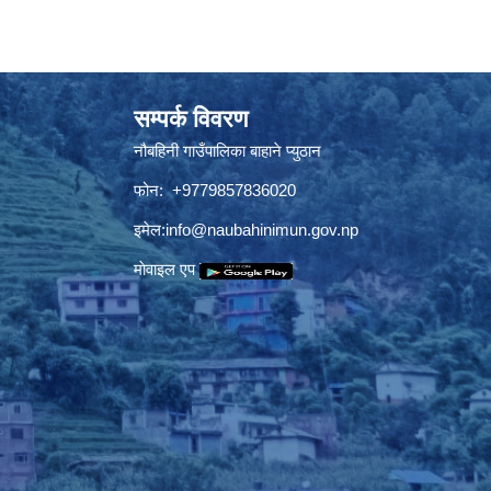
सम्पर्क विवरण
नौबहिनी गाउँपालिका बाहाने प्युठान
फोन: +9779857836020
इमेल:
info@naubahinimun.gov.np
माेवाइल एप