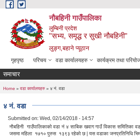
Skip to main content
नौबहिनी गाउँपालिका
लुम्बिनी प्रदेश
"सभ्य, समृद्ध र सुखी नौबहिनी"
लुङ्ग,बहाने प्यूठान
गृहपृष्ठ
परिचय
वडा कार्यालयहरु
कार्यक्रम तथा परियो
समाचार
You are here
Home
»
वडा कार्यालयहरु
» ४ नं. वडा
४ नं. वडा
Submitted on:
Wed, 02/14/2018 - 14:57
नाैबहिनी गाउँपालिकाको वडा नं ४ साबिक खवाग गाउँ विकास समितिका वडा
जसमा महिला १७१० पुरुस १३९३ रहेकाे छ | यस वडाका जनप्रतिनिधि भिम वहा