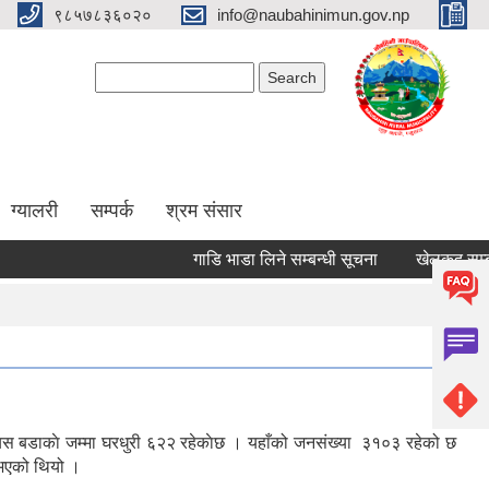
९८५७८३६०२०
info@naubahinimun.gov.np
Search form
Search
ग्यालरी
सम्पर्क
श्रम संसार
गाडि भाडा लिने सम्बन्धी सूचना
खेलकुद सम्बन्धी 
यस बडाकाे जम्मा घरधुरी ६२२ रहेकाेछ । यहाँको जनसंख्या ३१०३ रहेको छ
ुभएको थियो ।