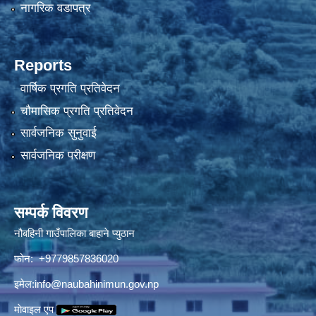
नागरिक वडापत्र
Reports
वार्षिक प्रगति प्रतिवेदन
चौमासिक प्रगति प्रतिवेदन
सार्वजनिक सुनुवाई
सार्वजनिक परीक्षण
सम्पर्क विवरण
नौबहिनी गाउँपालिका बाहाने प्युठान
फोन: +9779857836020
इमेल:
info@naubahinimun.gov.np
माेवाइल एप