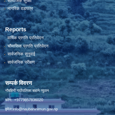
सामाजिक सुरक्षा
नागरिक वडापत्र
Reports
वार्षिक प्रगति प्रतिवेदन
चौमासिक प्रगति प्रतिवेदन
सार्वजनिक सुनुवाई
सार्वजनिक परीक्षण
सम्पर्क विवरण
नौबहिनी गाउँपालिका बाहाने प्युठान
फोन: +9779857836020
इमेल:
info@naubahinimun.gov.np