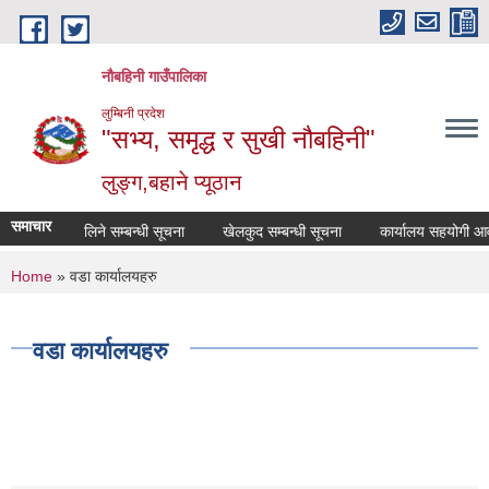
Skip to main content
नौबहिनी गाउँपालिका
लुम्बिनी प्रदेश
"सभ्य, समृद्ध र सुखी नौबहिनी"
लुङ्ग,बहाने प्यूठान
समाचार
गाडि भाडा लिने सम्बन्धी सूचना
खेलकुद सम्बन्धी सूचना
कार्यालय सहयोगी आवश्यक
You are here
Home
» वडा कार्यालयहरु
वडा कार्यालयहरु