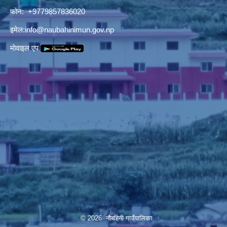
फोन: +9779857836020
इमेल:
info@naubahinimun.gov.np
माेवाइल एप
© 2026 नौबहिनी गाउँपालिका