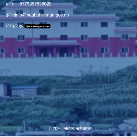
फोन: +9779857836020
इमेल:
info@naubahinimun.gov.np
माेवाइल एप
© 2026 नौबहिनी गाउँपालिका