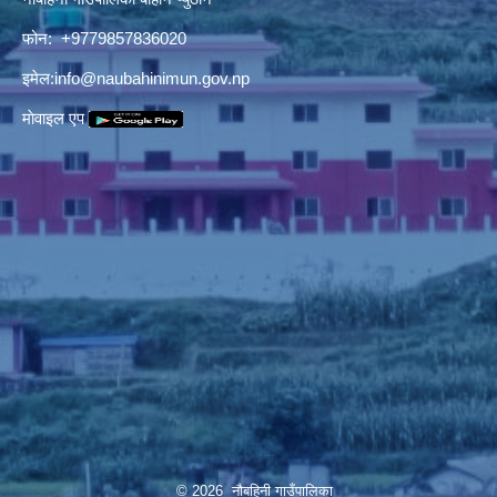
फोन: +9779857836020
इमेल:
info@naubahinimun.gov.np
माेवाइल एप
© 2026 नौबहिनी गाउँपालिका