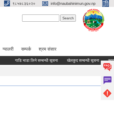
९८५७८३६०२०
info@naubahinimun.gov.np
Search form
Search
ग्यालरी
सम्पर्क
श्रम संसार
गाडि भाडा लिने सम्बन्धी सूचना
खेलकुद सम्बन्धी सूचना
कार्यालय