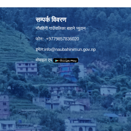
सम्पर्क विवरण
नौबहिनी गाउँपालिका बाहाने प्युठान
फोन: +9779857836020
इमेल:
info@naubahinimun.gov.np
माेवाइल एप